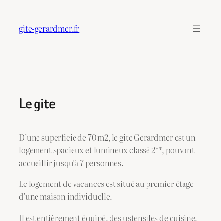
Aller
au
gite-gerardmer.fr
contenu
Le gite
D’une superficie de 70 m2, le gite Gerardmer est un
logement spacieux et lumineux classé 2**, pouvant
accueillir jusqu’à 7 personnes.
Le logement de vacances est situé au premier étage
d’une maison individuelle.
Il est entièrement équipé, des ustensiles de cuisine,